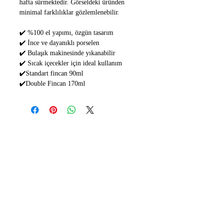
hafta sürmektedir. Görseldeki üründen
minimal farklılıklar gözlemlenebilir.
✔️ %100 el yapımı, özgün tasarım
✔️ İnce ve dayanıklı porselen
✔️ Bulaşık makinesinde yıkanabilir
✔️ Sıcak içecekler için ideal kullanım
✔️Standart fincan 90ml
✔️Double Fincan 170ml
İLETİŞİM