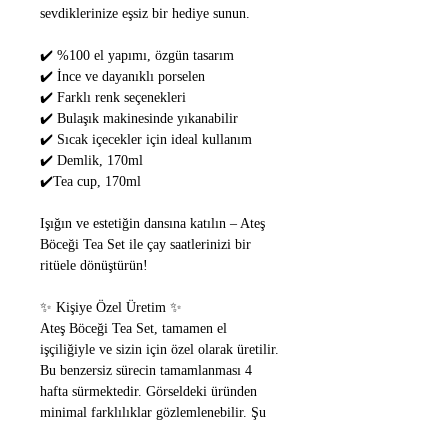
sevdiklerinize eşsiz bir hediye sunun.
✔️ %100 el yapımı, özgün tasarım
✔️ İnce ve dayanıklı porselen
✔️ Farklı renk seçenekleri
✔️ Bulaşık makinesinde yıkanabilir
✔️ Sıcak içecekler için ideal kullanım
✔️ Demlik, 170ml
✔️Tea cup, 170ml
Işığın ve estetiğin dansına katılın – Ateş
Böceği Tea Set ile çay saatlerinizi bir
ritüele dönüştürün!
✨ Kişiye Özel Üretim ✨
Ateş Böceği Tea Set, tamamen el
işçiliğiyle ve sizin için özel olarak üretilir.
Bu benzersiz sürecin tamamlanması 4
hafta sürmektedir. Görseldeki üründen
minimal farklılıklar gözlemlenebilir. Şu